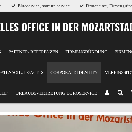
e
Büroservice, start up service
Firmensitze, Firmengrü
ELLES OFFICE IN DER MOZARTSTA
N
PARTNER/ REFERENZEN
FIRMENGRÜNDUNG
FIRMEN
DATENSCHUTZ/AGB´S
CORPORATE IDENTITY
VEREINSSIT
ELL"
URLAUBSVERTRETUNG BÜROSERVICE