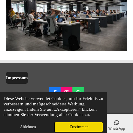
Impressum
F
I
W
Diese Website verwendet Cookies, um Ihr Erlebnis zu
a
n
h
© 2024 - 2026 Tigertrade.at
verbessern und maßgeschneiderte Werbung
c
s
a
anzuzeigen. Indem Sie auf „Akzeptieren“ klicken,
e
t
t
stimmen Sie der Verwendung aller Cookies zu.
b
a
s
o
g
A
Ablehnen
Zustimmen
o
r
p
E-Mail
Telefon
Karte
Facebook
WhatsApp
k
a
p